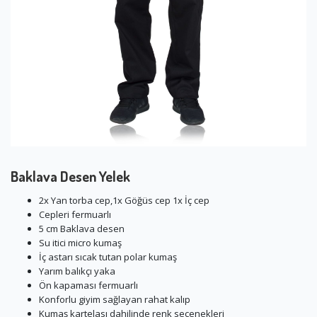
Baklava Desen Yelek
2x Yan torba cep,1x Göğüs cep 1x İç cep
Cepleri fermuarlı
5 cm Baklava desen
Su itici micro kumaş
İç astarı sıcak tutan polar kumaş
Yarım balıkçı yaka
Ön kapaması fermuarlı
Konforlu giyim sağlayan rahat kalıp
Kumaş kartelası dahilinde renk seçenekleri