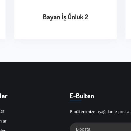
Bayan İş Önlük 2
ler
E-Bülten
ler
E-bültenimize aşağıdan e-posta adr
mlar
tler