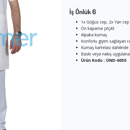
İş Önlük 6
1x Göğüs cep, 2x Yan cep
Ön kapama çıtçıtlı
Alpaka kumaş
Konforlu giyim sağlayan ra
Kumaş kartelası dahilinde 
Baskı veya nakış uygulana
Ürün Kodu : OND-6050