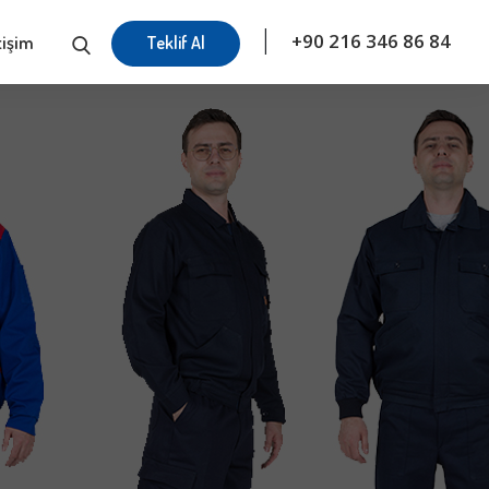
|
+90 216 346 86 84
tişim
Teklif Al