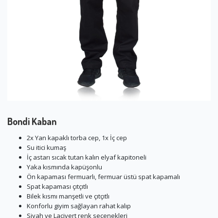
Bondi Kaban
2x Yan kapaklı torba cep, 1x İç cep
Su itici kumaş
İç astarı sıcak tutan kalın elyaf kapitoneli
Yaka kısmında kapüşonlu
Ön kapaması fermuarlı, fermuar üstü spat kapamalı
Spat kapaması çıtçıtlı
Bilek kısmı manşetli ve çıtçıtlı
Konforlu giyim sağlayan rahat kalıp
Siyah ve Lacivert renk seçenekleri